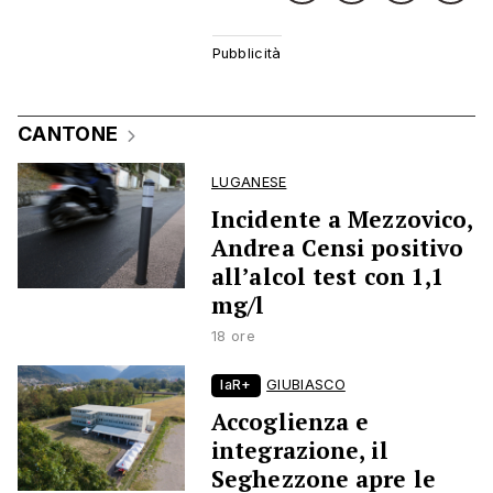
CANTONE
LUGANESE
Incidente a Mezzovico,
Andrea Censi positivo
all’alcol test con 1,1
mg/l
18 ore
laR+
GIUBIASCO
Accoglienza e
integrazione, il
Seghezzone apre le