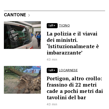
CANTONE
laR+
TICINO
La polizia e il viavai
dei ministri.
‘Istituzionalmente è
imbarazzante’
43 min
laR+
LOCARNESE
Portigon, altro crollo:
frassino di 22 metri
cade a pochi metri dai
tavolini del bar
43 min