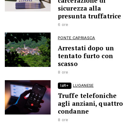
carcerazione di
sicurezza alla
presunta truffatrice
6 ore
PONTE CAPRIASCA
Arrestati dopo un
tentato furto con
scasso
8 ore
laR+
LUGANESE
Truffe telefoniche
agli anziani, quattro
condanne
8 ore