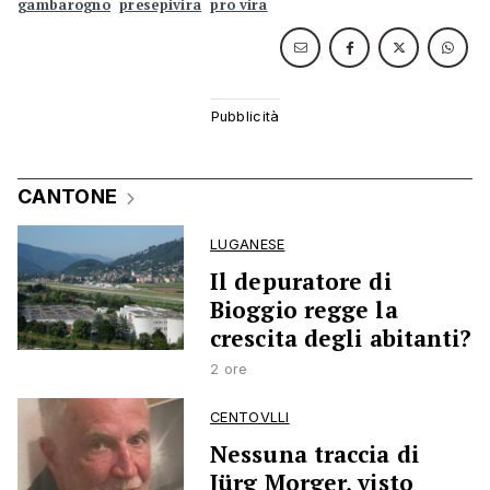
gambarogno
presepivira
pro vira
CANTONE
LUGANESE
Il depuratore di
Bioggio regge la
crescita degli abitanti?
2 ore
CENTOVLLI
Nessuna traccia di
Jürg Morger, visto