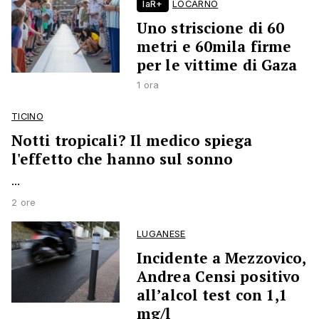
laR+
LOCARNO
Uno striscione di 60
metri e 60mila firme
per le vittime di Gaza
1 ora
TICINO
Notti tropicali? Il medico spiega
l'effetto che hanno sul sonno
...
2 ore
LUGANESE
Incidente a Mezzovico,
Andrea Censi positivo
all’alcol test con 1,1
mg/l