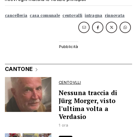
cancelleria
casa comunale
centovalli
intragna
rinnovata
CANTONE
CENTOVLLI
Nessuna traccia di
Jürg Morger, visto
l'ultima volta a
Verdasio
1 ora