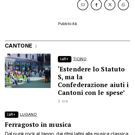
CANTONE
laR+
TICINO
‘Estendere lo Statuto
S, ma la
Confederazione aiuti i
Cantoni con le spese’
2 ore
laR+
LUGANO
Ferragosto in musica
Dal punk rock al tango, dai ritmi latini alla musica classica.