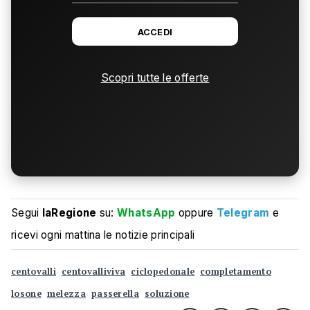
ACCEDI
Scopri tutte le offerte
Segui
laRegione
su:
WhatsApp
oppure
Telegram
e
ricevi ogni mattina le notizie principali
centovalli
centovalliviva
ciclopedonale
completamento
losone
melezza
passerella
soluzione