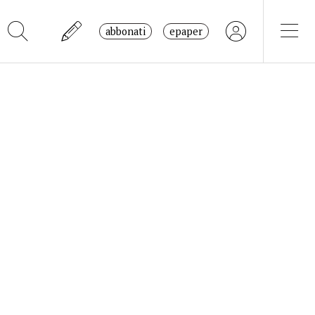
abbonati
epaper