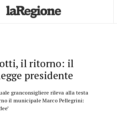
ti, il ritorno: il
legge presidente
uale granconsigliere rileva alla testa
rno il municipale Marco Pellegrini:
dee’