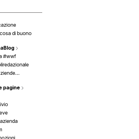
cazione
Tombola
cosa di buono
Fumetto
Vignette
aBlog
Scrivici
ia #wwf
liredazionale
aziende
rmano
e pagine
ivio
reve
 azienda
m
ozioni