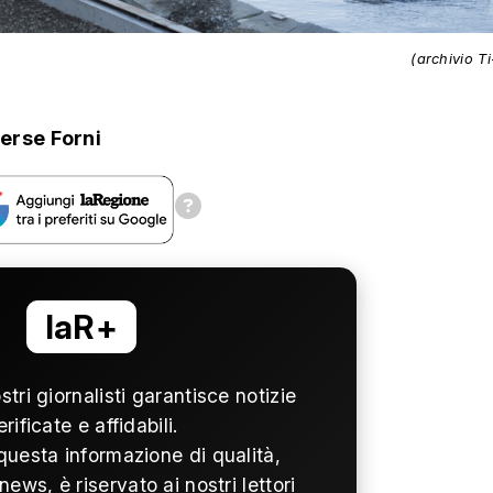
(archivio T
erse Forni
laR+
ostri giornalisti garantisce notizie
erificate e affidabili.
questa informazione di qualità,
news, è riservato ai nostri lettori