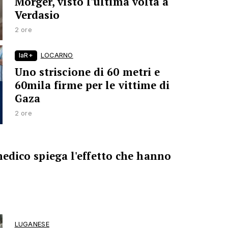
Morger, visto l'ultima volta a
Verdasio
2 ore
laR+
LOCARNO
Uno striscione di 60 metri e
60mila firme per le vittime di
Gaza
2 ore
 medico spiega l'effetto che hanno
LUGANESE