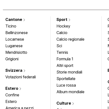
Cantone
Sport
Ticino
Hockey
Bellinzonese
Calcio
Locarnese
Calcio regionale
Luganese
Sci
Mendrisiotto
Tennis
Grigioni
Formula 1
Altri sport
Svizzera
Storie mondiali
Votazioni federali
Sportellate
Luce rossa
Estero
Album mondiale
Confine
Estero
Culture
America a pezzi