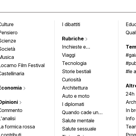
Culture
I dibattiti
Edu
Pensiero
Qual
Rubriche
Scienze
Inchieste e
Tem
Società
approfondimenti
Viaggi
#ga
Musica
Tecnologia
#pub
Locarno Film Festival
Storie bestiali
#le 
Castellinaria
Curiosità
info
Altr
Economia
Architettura
24h
Auto e moto
Opinioni
Arch
I diplomati
Commento
In b
Quando cade un
L'analisi
Info
quadro
Salute mentale
La formica rossa
Tea
Salute sessuale
I contributi
Prom