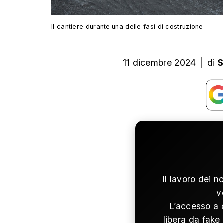
Il cantiere durante una delle fasi di costruzione
11 dicembre 2024
|
di
S
Il lavoro dei n
v
L’accesso a 
libera da fake 