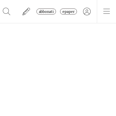
abbonati
epaper