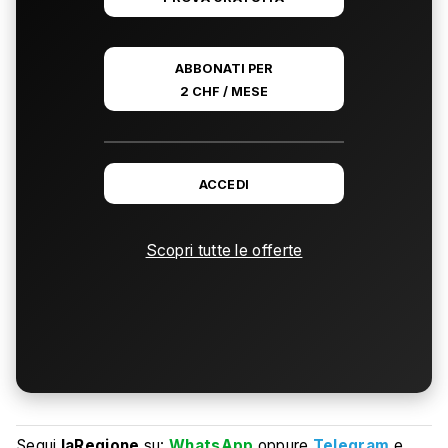
ABBONATI PER
2 CHF / MESE
ACCEDI
Scopri tutte le offerte
Segui
laRegione
su:
WhatsApp
oppure
Telegram
e