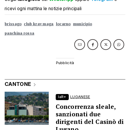
ricevi ogni mattina le notizie principali
brissago
club krav maga
locarno
municipio
panchina rossa
CANTONE
laR+
LUGANESE
Concorrenza sleale,
sanzionati due
dirigenti del Casinò di
Lugano