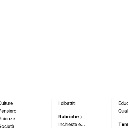
Culture
I dibattiti
Edu
Pensiero
Qual
Rubriche
Scienze
Inchieste e
Tem
Società