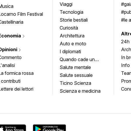
approfondimenti
Viaggi
#ga
Musica
Tecnologia
#pub
Locarno Film Festival
Storie bestiali
#le 
Castellinaria
Curiosità
info
Altr
Economia
Architettura
24h
Auto e moto
Opinioni
Arch
I diplomati
Commento
In b
Quando cade un
L'analisi
Info
quadro
Salute mentale
La formica rossa
Tea
Salute sessuale
I contributi
Prom
Ticino Scienza
Lettere dei lettori
Conc
Scienza e medicina