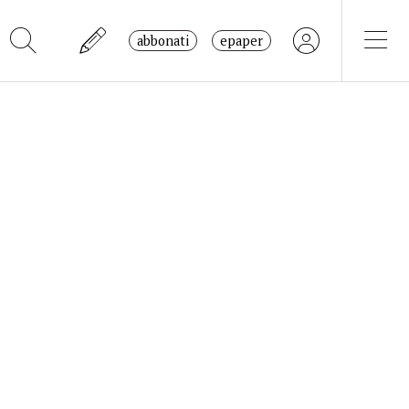
abbonati
epaper