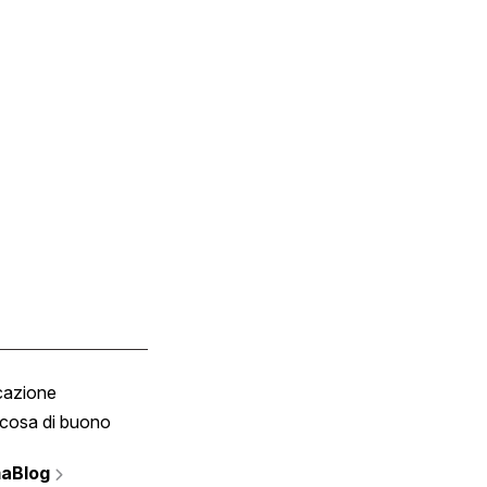
cazione
Tombola
cosa di buono
Fumetto
Vignette
aBlog
Scrivici