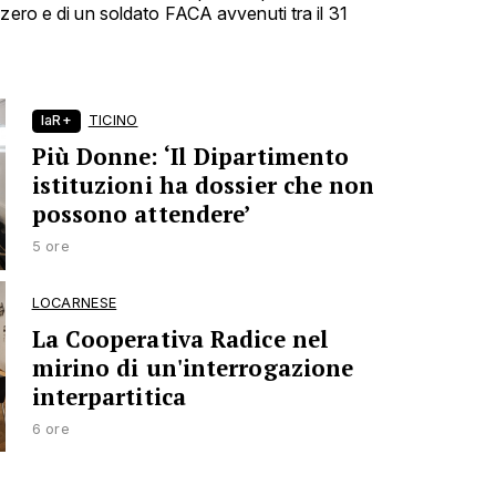
zero e di un soldato FACA avvenuti tra il 31
laR+
TICINO
Più Donne: ‘Il Dipartimento
istituzioni ha dossier che non
possono attendere’
5 ore
LOCARNESE
La Cooperativa Radice nel
mirino di un'interrogazione
interpartitica
6 ore