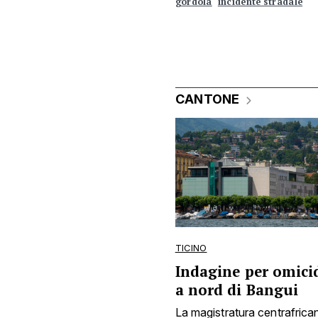
gordola
incidente stradale
CANTONE
TICINO
Indagine per omicid
a nord di Bangui
La magistratura centrafrica