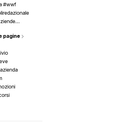
ia #wwf
liredazionale
aziende
rmano
e pagine
ivio
reve
 azienda
m
ozioni
orsi