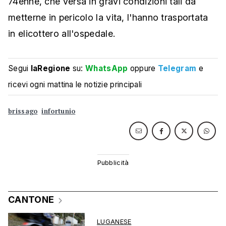
74enne, che versa in gravi condizioni tali da
metterne in pericolo la vita, l'hanno trasportata
in elicottero all'ospedale.
Segui
laRegione
su:
WhatsApp
oppure
Telegram
e
ricevi ogni mattina le notizie principali
brissago
infortunio
CANTONE
LUGANESE