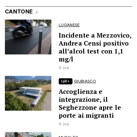
CANTONE
LUGANESE
Incidente a Mezzovico,
Andrea Censi positivo
all’alcol test con 1,1
mg/l
9 ore
laR+
GIUBIASCO
Accoglienza e
integrazione, il
Seghezzone apre le
porte ai migranti
9 ore