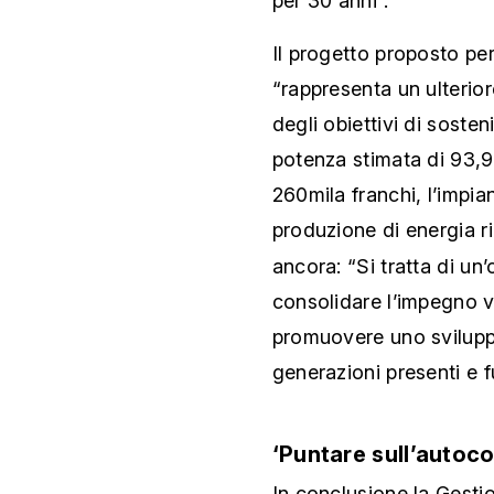
per 30 anni”.
Il progetto proposto per
“rappresenta un ulterior
degli obiettivi di soste
potenza stimata di 93,
260mila franchi, l’impia
produzione di energia ri
ancora: “Si tratta di un
consolidare l’impegno v
promuovere uno sviluppo
generazioni presenti e f
‘Puntare sull’autoc
In conclusione la Gestio