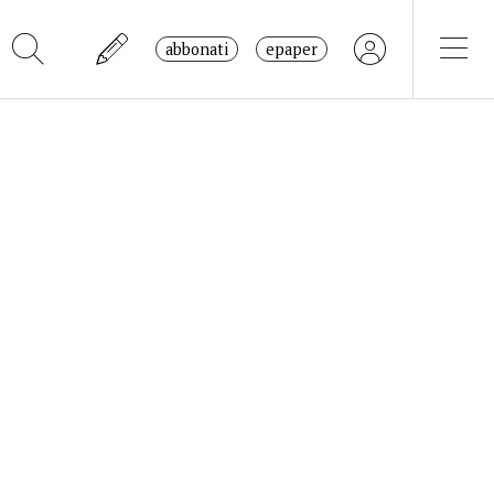
abbonati
epaper