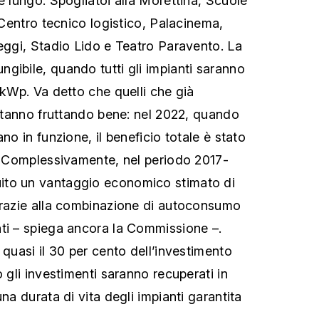
è lungo: Spogliatoi alla Morettina, Scuole
, Centro tecnico logistico, Palacinema,
leggi, Stadio Lido e Teatro Paravento. La
gibile, quando tutti gli impianti saranno
 kWp. Va detto che quelli che già
i stanno fruttando bene: nel 2022, quando
no in funzione, il beneficio totale è stato
. “Complessivamente, nel periodo 2017-
ito un vantaggio economico stimato di
grazie alla combinazione di autoconsumo
ti – spiega ancora la Commissione –.
 quasi il 30 per cento dell’investimento
o gli investimenti saranno recuperati in
una durata di vita degli impianti garantita