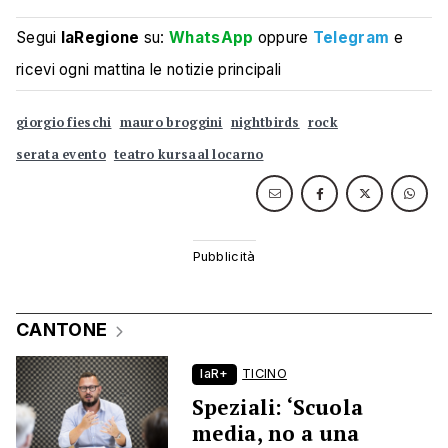
Segui
laRegione
su:
WhatsApp
oppure
Telegram
e
ricevi ogni mattina le notizie principali
giorgio fieschi
mauro broggini
nightbirds
rock
serata evento
teatro kursaal locarno
CANTONE
laR+
TICINO
Speziali: ‘Scuola
media, no a una