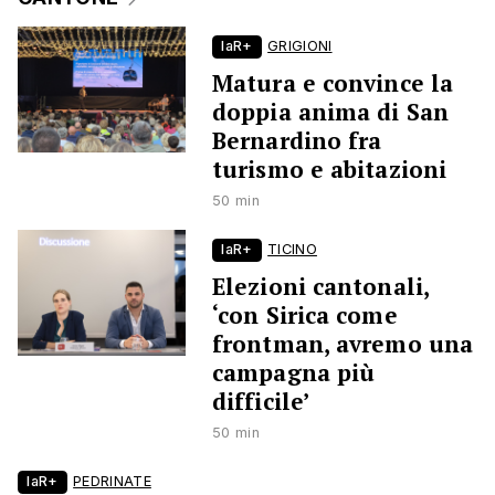
laR+
GRIGIONI
Matura e convince la
doppia anima di San
Bernardino fra
turismo e abitazioni
50 min
laR+
TICINO
Elezioni cantonali,
‘con Sirica come
frontman, avremo una
campagna più
difficile’
50 min
laR+
PEDRINATE