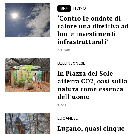
laR+
TICINO
‘Contro le ondate di
calore una direttiva ad
hoc e investimenti
infrastrutturali’
44 min
BELLINZONESE
In Piazza del Sole
atterra CO2, oasi sulla
natura come essenza
dell’uomo
1 ora
LUGANESE
Lugano, quasi cinque