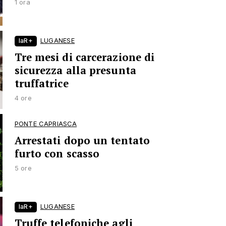
1 ora
laR+
LUGANESE
Tre mesi di carcerazione di
sicurezza alla presunta
truffatrice
4 ore
PONTE CAPRIASCA
Arrestati dopo un tentato
furto con scasso
5 ore
laR+
LUGANESE
Truffe telefoniche agli