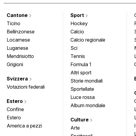
Cantone
Sport
Ticino
Hockey
Bellinzonese
Calcio
Locarnese
Calcio regionale
Luganese
Sci
Mendrisiotto
Tennis
Grigioni
Formula 1
Altri sport
Svizzera
Storie mondiali
Votazioni federali
Sportellate
Luce rossa
Estero
Album mondiale
Confine
Estero
Culture
America a pezzi
Arte
Spettacoli