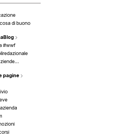
cazione
Tombola
cosa di buono
Fumetto
Vignette
aBlog
Scrivici
ia #wwf
liredazionale
aziende
rmano
e pagine
ivio
reve
 azienda
m
ozioni
orsi