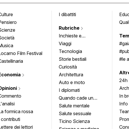
Culture
I dibattiti
Edu
Pensiero
Qual
Rubriche
Scienze
Inchieste e
Tem
Società
approfondimenti
Viaggi
#ga
Musica
Tecnologia
#pub
Locarno Film Festival
Storie bestiali
#le 
Castellinaria
Curiosità
info
Altr
Economia
Architettura
24h
Auto e moto
Opinioni
Arch
I diplomati
Commento
In b
Quando cade un
L'analisi
Info
quadro
Salute mentale
La formica rossa
Tea
Salute sessuale
I contributi
Prom
Ticino Scienza
Lettere dei lettori
Conc
Scienza e medicina