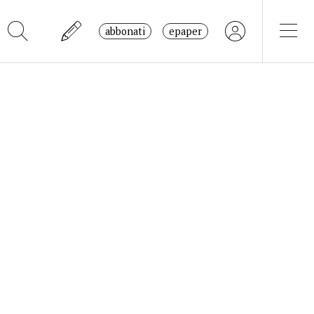
abbonati
epaper