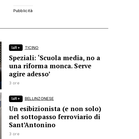
laR+
TICINO
Speziali: ‘Scuola media, no a
una riforma monca. Serve
agire adesso’
3 ore
laR+
BELLINZONESE
Un esibizionista (e non solo)
nel sottopasso ferroviario di
Sant’Antonino
3 ore