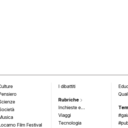
Culture
I dibattiti
Edu
Pensiero
Qual
Rubriche
Scienze
Inchieste e
Tem
Società
approfondimenti
Viaggi
#ga
Musica
Tecnologia
#pub
Locarno Film Festival