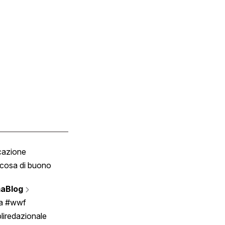
cazione
Tombola
cosa di buono
Fumetto
Vignette
aBlog
Scrivici
ia #wwf
liredazionale