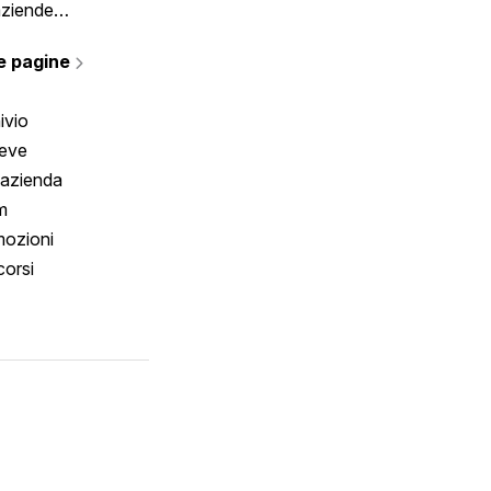
aziende
rmano
e pagine
ivio
reve
 azienda
m
ozioni
orsi