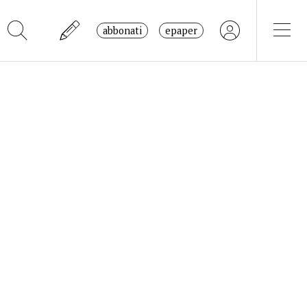
abbonati
epaper