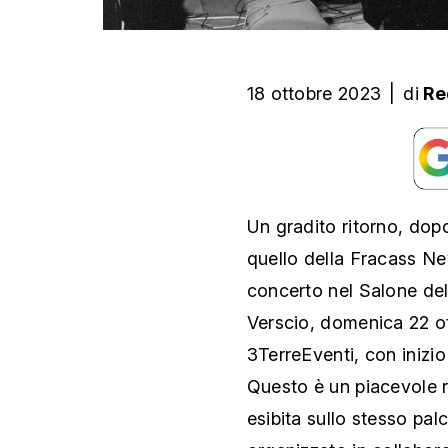
18 ottobre 2023
|
di
Re
Un gradito ritorno, dopo
quello della Fracass Ne
concerto nel Salone del
Verscio, domenica 22 ot
3TerreEventi, con inizio 
Questo è un piacevole ri
esibita sullo stesso pal