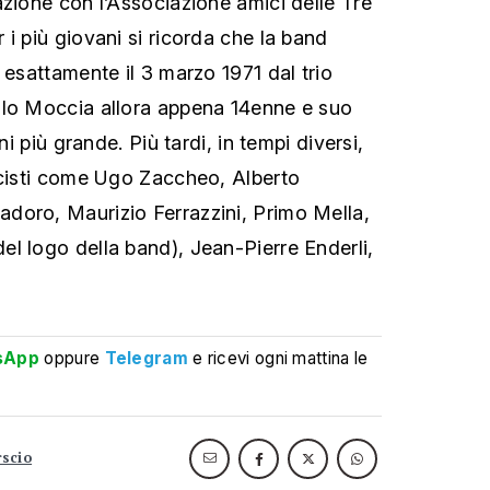
azione con l’Associazione amici delle Tre
i più giovani si ricorda che la band
 esattamente il 3 marzo 1971 dal trio
ilo Moccia allora appena 14enne e suo
ni più grande. Più tardi, in tempi diversi,
icisti come Ugo Zaccheo, Alberto
doro, Maurizio Ferrazzini, Primo Mella,
l logo della band), Jean-Pierre Enderli,
sApp
oppure
Telegram
e ricevi ogni mattina le
rscio