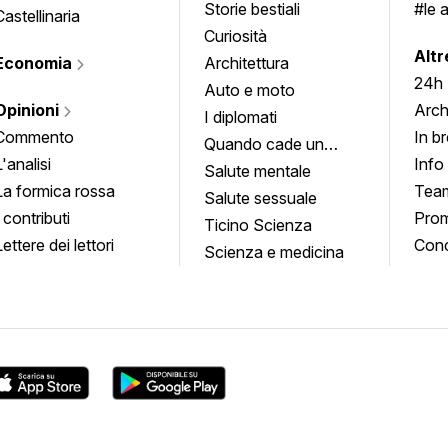
Storie bestiali
#le 
Castellinaria
Curiosità
info
Altr
Economia
Architettura
24h
Auto e moto
Opinioni
Arch
I diplomati
Commento
In b
Quando cade un
L'analisi
Info
quadro
Salute mentale
La formica rossa
Tea
Salute sessuale
I contributi
Prom
Ticino Scienza
Lettere dei lettori
Conc
Scienza e medicina