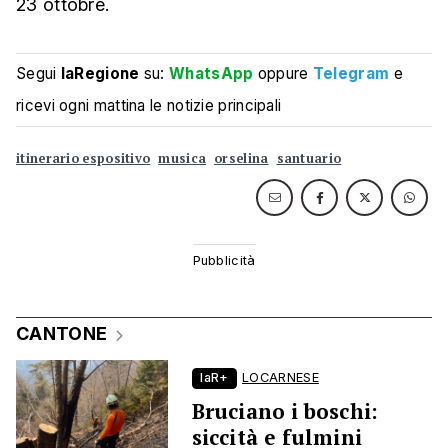
23 ottobre.
Segui
laRegione
su:
WhatsApp
oppure
Telegram
e
ricevi ogni mattina le notizie principali
itinerario espositivo
musica
orselina
santuario
CANTONE
laR+
LOCARNESE
Bruciano i boschi:
siccità e fulmini