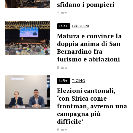
sfidano i pompieri
2 ore
laR+
GRIGIONI
Matura e convince la
doppia anima di San
Bernardino fra
turismo e abitazioni
5 ore
laR+
TICINO
Elezioni cantonali,
‘con Sirica come
frontman, avremo una
campagna più
difficile’
5 ore