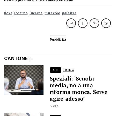
boxe
locarno
lucerna
miracolo
palestra
CANTONE
laR+
TICINO
Speziali: ‘Scuola
media, no a una
riforma monca. Serve
agire adesso’
5 ore