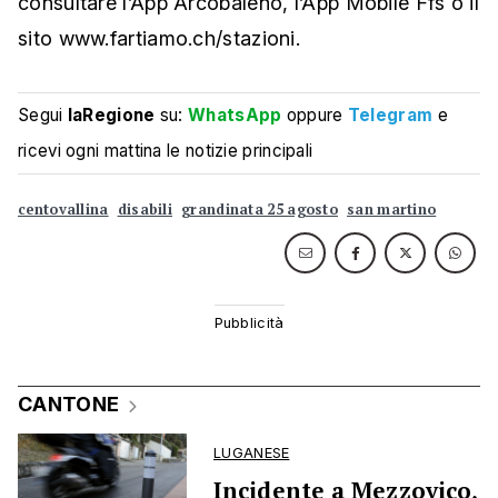
consultare l’App Arcobaleno, l’App Mobile Ffs o il
sito www.fartiamo.ch/stazioni.
Segui
laRegione
su:
WhatsApp
oppure
Telegram
e
ricevi ogni mattina le notizie principali
centovallina
disabili
grandinata 25 agosto
san martino
CANTONE
LUGANESE
Incidente a Mezzovico,