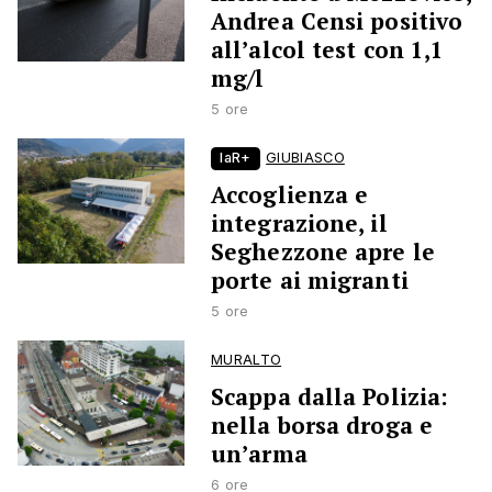
Andrea Censi positivo
all’alcol test con 1,1
mg/l
5 ore
laR+
GIUBIASCO
Accoglienza e
integrazione, il
Seghezzone apre le
porte ai migranti
5 ore
MURALTO
Scappa dalla Polizia:
nella borsa droga e
un’arma
6 ore