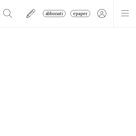
abbonati
epaper