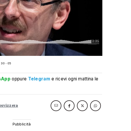
 30 - 05
sApp
oppure
Telegram
e ricevi ogni mattina le
osvizzera