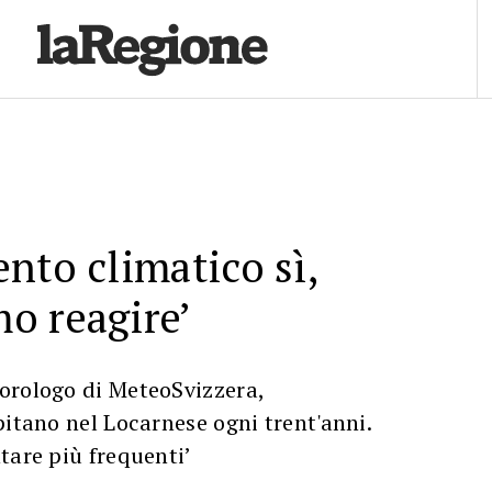
nto climatico sì,
o reagire’
orologo di MeteoSvizzera,
pitano nel Locarnese ogni trent'anni.
tare più frequenti’