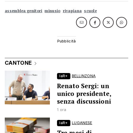
assemblea genitori
minusio
rivapiana
scuole
CANTONE
laR+
BELLINZONA
Renato Sergi: un
unico presidente,
senza discussioni
1 ora
laR+
LUGANESE
Tre mesi di