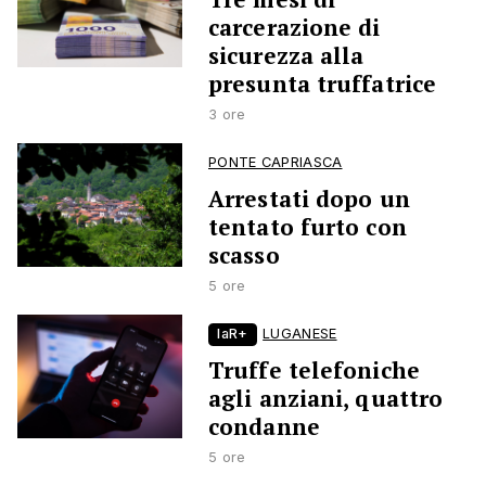
carcerazione di
sicurezza alla
presunta truffatrice
3 ore
PONTE CAPRIASCA
Arrestati dopo un
tentato furto con
scasso
5 ore
laR+
LUGANESE
Truffe telefoniche
agli anziani, quattro
condanne
5 ore