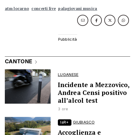
atm locarno
concerti live
palagiovani musica
CANTONE
LUGANESE
Incidente a Mezzovico,
Andrea Censi positivo
all’alcol test
3 ore
laR+
GIUBIASCO
Accoglienza e