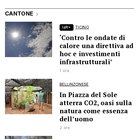
CANTONE
laR+
TICINO
‘Contro le ondate di
calore una direttiva ad
hoc e investimenti
infrastrutturali’
1 ora
BELLINZONESE
In Piazza del Sole
atterra CO2, oasi sulla
natura come essenza
dell’uomo
2 ore