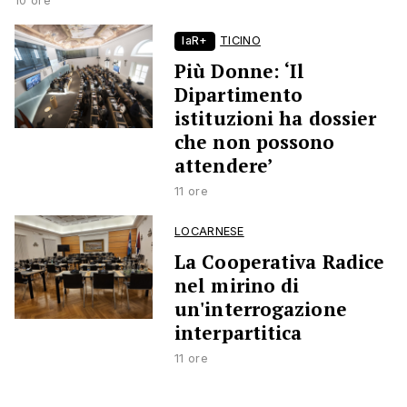
10 ore
laR+
TICINO
Più Donne: ‘Il
Dipartimento
istituzioni ha dossier
che non possono
attendere’
11 ore
LOCARNESE
La Cooperativa Radice
nel mirino di
un'interrogazione
interpartitica
11 ore