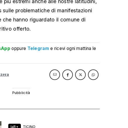
e più estremi anche alle nostre latitudini,
s sulle problematiche di manifestazioni
 che hanno riguardato il comune di
tivo offerto.
sApp
oppure
Telegram
e ricevi ogni mattina le
zzera
laR+
TICINO