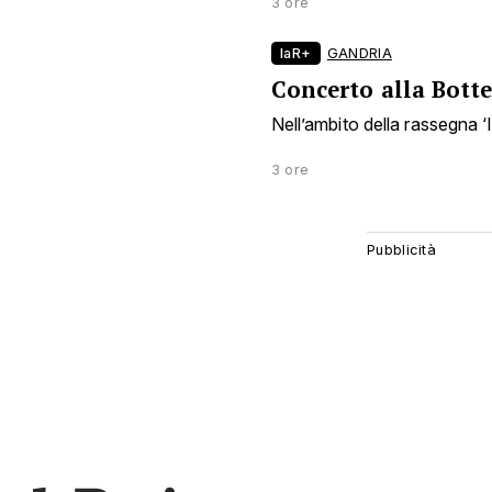
3 ore
laR+
GANDRIA
Concerto alla Bott
Nell’ambito della rassegna ‘I
3 ore