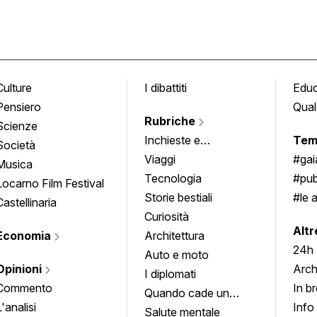
Culture
I dibattiti
Edu
Pensiero
Qual
Rubriche
Scienze
Inchieste e
Tem
Società
approfondimenti
Viaggi
#ga
Musica
Tecnologia
#pub
Locarno Film Festival
Storie bestiali
#le 
Castellinaria
Curiosità
info
Altr
Economia
Architettura
24h
Auto e moto
Opinioni
Arch
I diplomati
Commento
In b
Quando cade un
L'analisi
Info
quadro
Salute mentale