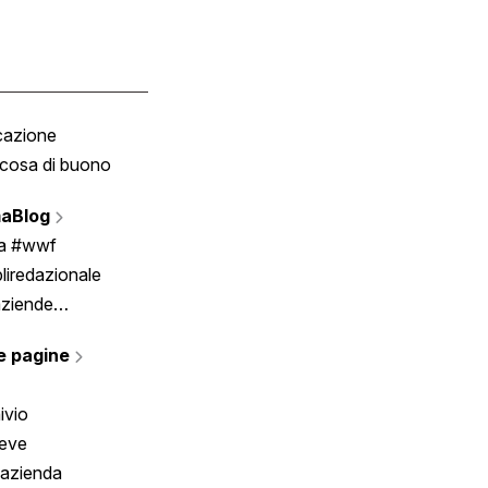
cazione
Tombola
cosa di buono
Fumetto
Vignette
aBlog
Scrivici
ia #wwf
liredazionale
aziende
rmano
e pagine
ivio
reve
 azienda