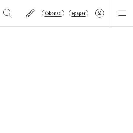
abbonati
epaper