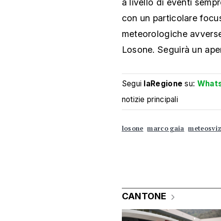
a livello di eventi sempr
con un particolare focu
meteorologiche avverse
Losone. Seguirà un aperi
Segui
laRegione
su:
What
notizie principali
losone
marco gaia
meteosvi
CANTONE