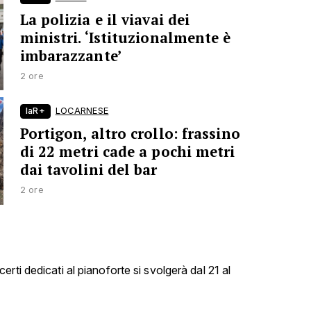
La polizia e il viavai dei
ministri. ‘Istituzionalmente è
imbarazzante’
2 ore
laR+
LOCARNESE
Portigon, altro crollo: frassino
di 22 metri cade a pochi metri
dai tavolini del bar
2 ore
rti dedicati al pianoforte si svolgerà dal 21 al