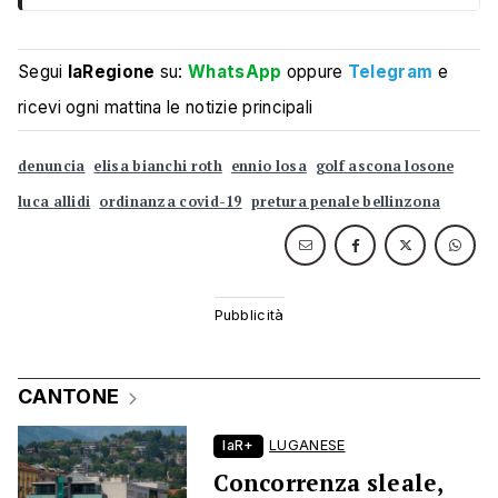
Segui
laRegione
su:
WhatsApp
oppure
Telegram
e
ricevi ogni mattina le notizie principali
denuncia
elisa bianchi roth
ennio losa
golf ascona losone
luca allidi
ordinanza covid-19
pretura penale bellinzona
CANTONE
laR+
LUGANESE
Concorrenza sleale,