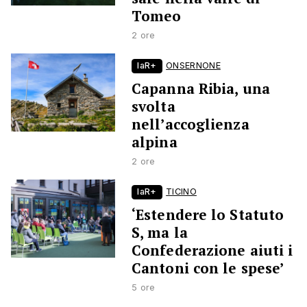
Tomeo
2 ore
laR+
ONSERNONE
Capanna Ribia, una
svolta
nell’accoglienza
alpina
2 ore
laR+
TICINO
‘Estendere lo Statuto
S, ma la
Confederazione aiuti i
Cantoni con le spese’
5 ore