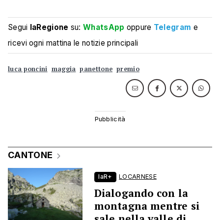
Segui
laRegione
su:
WhatsApp
oppure
Telegram
e
ricevi ogni mattina le notizie principali
luca poncini
maggia
panettone
premio
CANTONE
laR+
LOCARNESE
Dialogando con la
montagna mentre si
sale nella valle di