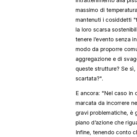
intrattenimento alla pist
massimo di temperatura p
mantenuti i cosiddetti "f
la loro scarsa sostenibil
tenere l’evento senza ins
modo da proporre comu
aggregazione e di svag
queste strutture? Se sì
scartata?".
E ancora: "Nel caso in cu
marcata da incorrere nel
gravi problematiche, è 
piano d’azione che rigua
Infine, tenendo conto ch