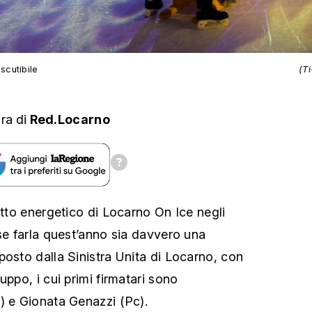
scutibile
(T
ura
di
Red.Locarno
atto energetico di Locarno On Ice negli
 se farla quest’anno sia davvero una
posto dalla Sinistra Unita di Locarno, con
uppo, i cui primi firmatari sono
) e Gionata Genazzi (Pc).