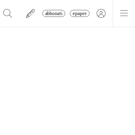
abbonati
epaper