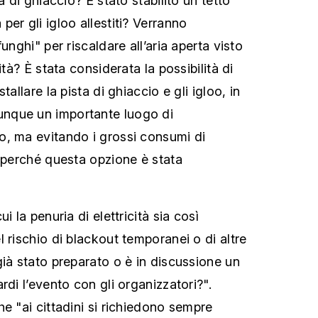
a di ghiaccio? È stato stabilito un tetto
er gli igloo allestiti? Verranno
unghi" per riscaldare all’aria aperta visto
ità? È stata considerata la possibilità di
tallare la pista di ghiaccio e gli igloo, in
nque un importante luogo di
o, ma evitando i grossi consumi di
, perché questa opzione è stata
i la penuria di elettricità sia così
 rischio di blackout temporanei o di altre
già stato preparato o è in discussione un
rdi l’evento con gli organizzatori?".
e "ai cittadini si richiedono sempre