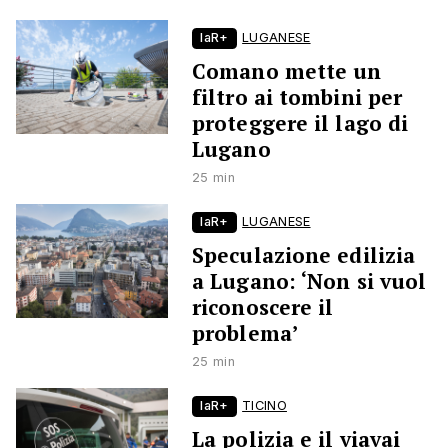
laR+
LUGANESE
Comano mette un
filtro ai tombini per
proteggere il lago di
Lugano
25 min
laR+
LUGANESE
Speculazione edilizia
a Lugano: ‘Non si vuol
riconoscere il
problema’
25 min
laR+
TICINO
La polizia e il viavai