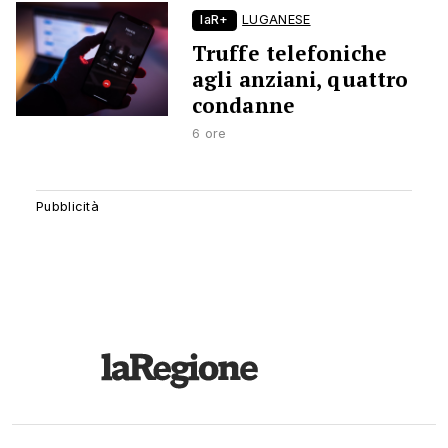
laR+
LUGANESE
Truffe telefoniche
agli anziani, quattro
condanne
6 ore