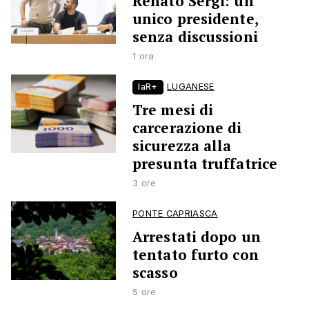
Renato Sergi: un
unico presidente,
senza discussioni
1 ora
laR+
LUGANESE
Tre mesi di
carcerazione di
sicurezza alla
presunta truffatrice
3 ore
PONTE CAPRIASCA
Arrestati dopo un
tentato furto con
scasso
5 ore