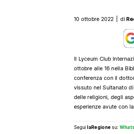
10 ottobre 2022
|
di
Re
Il Lyceum Club Internaz
ottobre alle 16 nella Bi
conferenza con il dottor
vissuto nel Sultanato d
delle religioni, degli as
esperienze avute con la
Segui
laRegione
su:
What