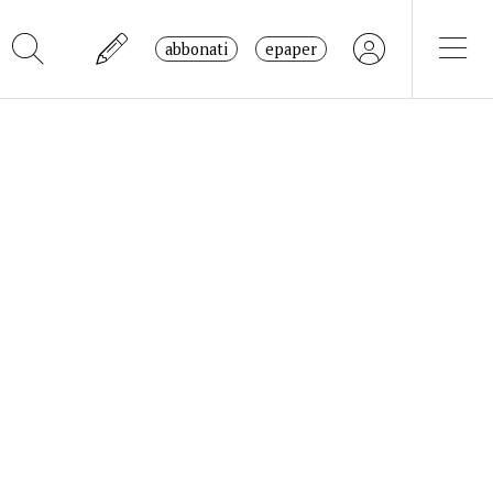
abbonati
epaper