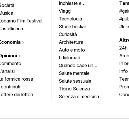
Inchieste e
Tem
Società
approfondimenti
Viaggi
#ga
Musica
Tecnologia
#pub
Locarno Film Festival
Storie bestiali
#le 
Castellinaria
Curiosità
info
Altr
Economia
Architettura
24h
Auto e moto
Opinioni
Arch
I diplomati
Commento
In b
Quando cade un
L'analisi
Info
quadro
Salute mentale
La formica rossa
Tea
Salute sessuale
I contributi
Prom
Ticino Scienza
Lettere dei lettori
Conc
Scienza e medicina