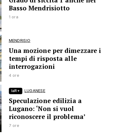
Grado di siccità 1 anche nel
Basso Mendrisiotto
1 ora
MENDRISIO
Una mozione per dimezzare i
tempi di risposta alle
interrogazioni
4 ore
laR+
LUGANESE
Speculazione edilizia a
Lugano: ‘Non si vuol
riconoscere il problema’
7 ore