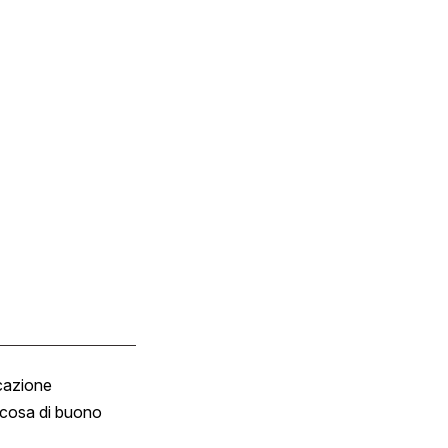
cazione
Tombola
cosa di buono
Fumetto
Vignette