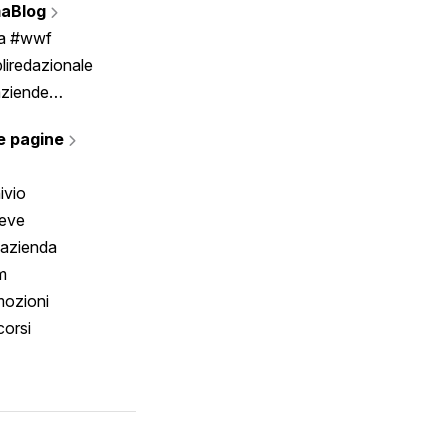
aBlog
Scrivici
ia #wwf
liredazionale
aziende
rmano
e pagine
ivio
reve
 azienda
m
ozioni
orsi