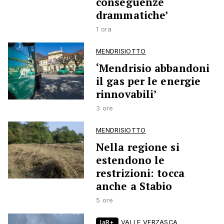
conseguenze
drammatiche’
1 ora
MENDRISIOTTO
‘Mendrisio abbandoni
il gas per le energie
rinnovabili’
3 ore
MENDRISIOTTO
Nella regione si
estendono le
restrizioni: tocca
anche a Stabio
5 ore
laR+
VALLE VERZASCA