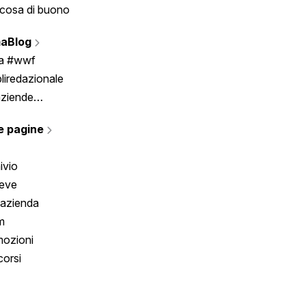
cosa di buono
Fumetto
Vignette
aBlog
Scrivici
ia #wwf
liredazionale
aziende
rmano
e pagine
ivio
reve
 azienda
m
ozioni
orsi