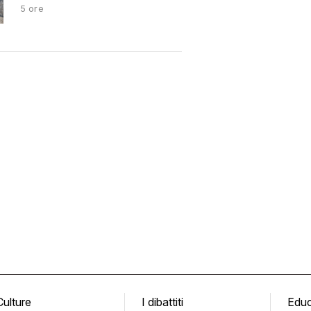
5 ore
Culture
I dibattiti
Edu