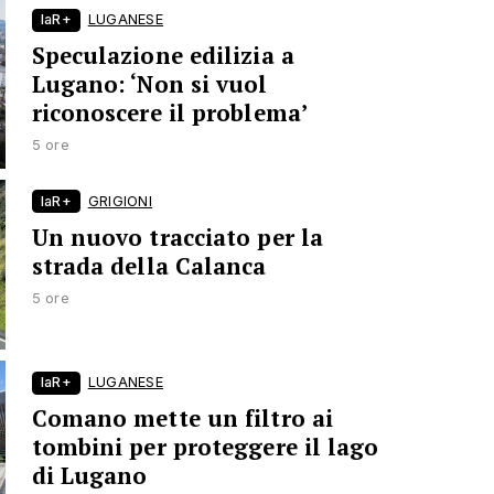
laR+
LUGANESE
Speculazione edilizia a
Lugano: ‘Non si vuol
riconoscere il problema’
5 ore
laR+
GRIGIONI
Un nuovo tracciato per la
strada della Calanca
5 ore
laR+
LUGANESE
Comano mette un filtro ai
tombini per proteggere il lago
di Lugano