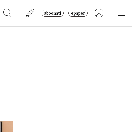
abbonati
epaper