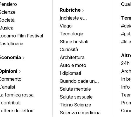
Pensiero
Qual
Rubriche
Scienze
Inchieste e
Tem
Società
approfondimenti
Viaggi
#ga
Musica
Tecnologia
#pub
Locarno Film Festival
Storie bestiali
#le 
Castellinaria
Curiosità
info
Altr
Economia
Architettura
24h
Auto e moto
Opinioni
Arch
I diplomati
Commento
In b
Quando cade un
L'analisi
Info
quadro
Salute mentale
La formica rossa
Tea
Salute sessuale
I contributi
Prom
Ticino Scienza
Lettere dei lettori
Conc
Scienza e medicina