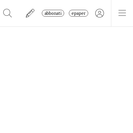
abbonati
epaper