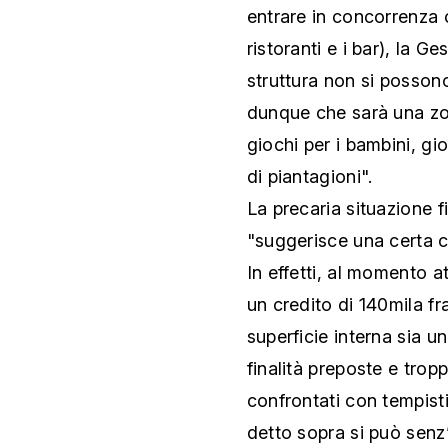
entrare in concorrenza 
ristoranti e i bar), la G
struttura non si posson
dunque che sarà una zon
giochi per i bambini, g
di piantagioni".
La precaria situazione fi
"suggerisce una certa ca
In effetti, al momento a
un credito di 140mila fr
superficie interna sia 
finalità preposte e tro
confrontati con tempist
detto sopra si può senz’