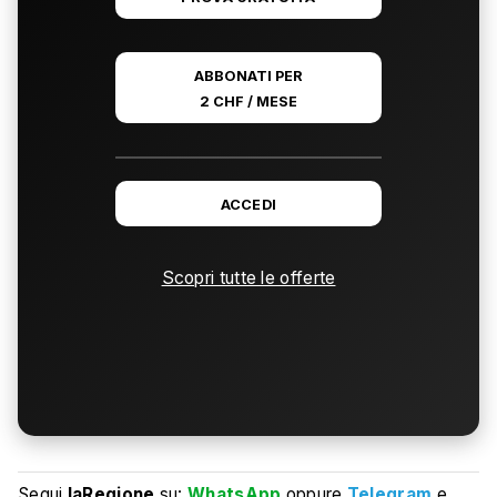
ABBONATI PER
2 CHF / MESE
ACCEDI
Scopri tutte le offerte
Segui
laRegione
su:
WhatsApp
oppure
Telegram
e