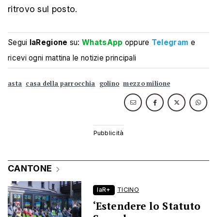
ritrovo sul posto.
Segui
laRegione
su:
WhatsApp
oppure
Telegram
e
ricevi ogni mattina le notizie principali
asta
casa della parrocchia
golino
mezzo milione
CANTONE
laR+
TICINO
‘Estendere lo Statuto