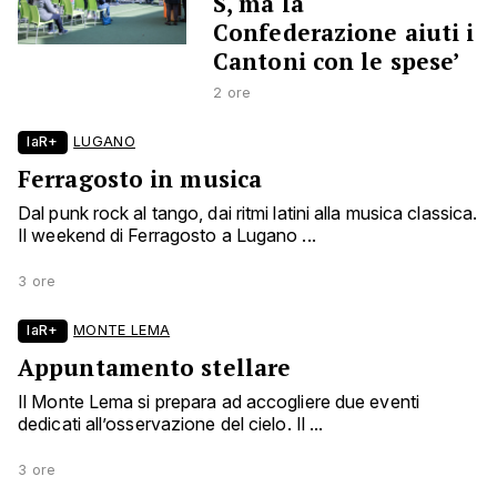
S, ma la
Confederazione aiuti i
Cantoni con le spese’
2 ore
laR+
LUGANO
Ferragosto in musica
Dal punk rock al tango, dai ritmi latini alla musica classica.
Il weekend di Ferragosto a Lugano ...
3 ore
laR+
MONTE LEMA
Appuntamento stellare
Il Monte Lema si prepara ad accogliere due eventi
dedicati all’osservazione del cielo. Il ...
3 ore