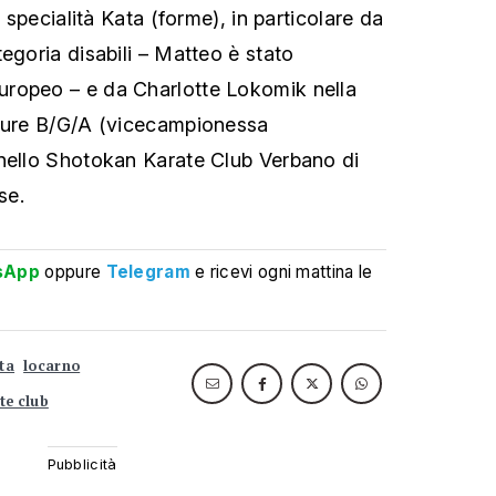
a specialità Kata (forme), in particolare da
egoria disabili – Matteo è stato
ropeo – e da Charlotte Lokomik nella
nture B/G/A (vicecampionessa
 nello Shotokan Karate Club Verbano di
se.
sApp
oppure
Telegram
e ricevi ogni mattina le
ta
locarno
te club