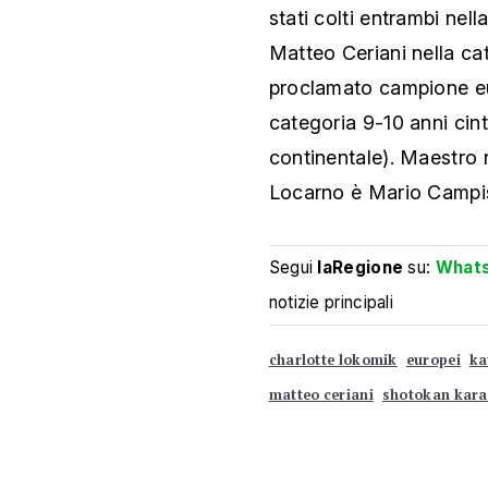
stati colti entrambi nell
Matteo Ceriani nella cat
proclamato campione eu
categoria 9-10 anni ci
continentale). Maestro
Locarno è Mario Campi
Segui
laRegione
su:
What
notizie principali
charlotte lokomik
europei
ka
matteo ceriani
shotokan kara