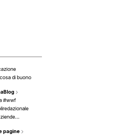
cazione
Tombola
cosa di buono
Fumetto
Vignette
aBlog
Scrivici
ia #wwf
liredazionale
aziende
rmano
e pagine