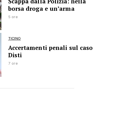
Scappa dalla Polizia: nella
borsa droga e un’arma
5 ore
TICINO
Accertamenti penali sul caso
Disti
7 ore