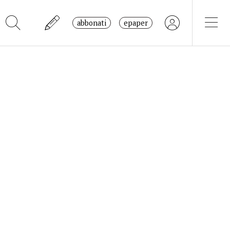
abbonati
epaper