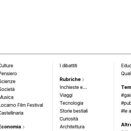
Culture
I dibattiti
Edu
Pensiero
Qual
Rubriche
Scienze
Inchieste e
Tem
Società
approfondimenti
Viaggi
#ga
Musica
Tecnologia
#pub
Locarno Film Festival
Storie bestiali
#le 
Castellinaria
Curiosità
info
Altr
Economia
Architettura