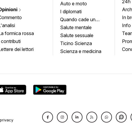
24h
Auto e moto
Opinioni
Arch
I diplomati
Commento
In b
Quando cade un
L'analisi
Info
quadro
Salute mentale
La formica rossa
Tea
Salute sessuale
I contributi
Prom
Ticino Scienza
Lettere dei lettori
Conc
Scienza e medicina
privacy