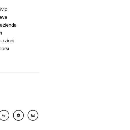
ivio
reve
 azienda
m
ozioni
orsi