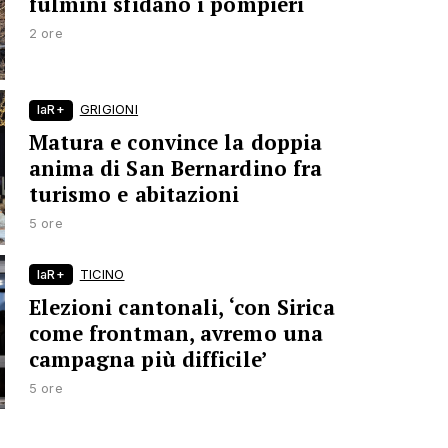
fulmini sfidano i pompieri
2 ore
laR+
GRIGIONI
Matura e convince la doppia
anima di San Bernardino fra
turismo e abitazioni
5 ore
laR+
TICINO
Elezioni cantonali, ‘con Sirica
come frontman, avremo una
campagna più difficile’
5 ore