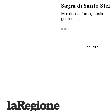
Sagra di Santo Ste
Maialino al forno, costine, i
gustose ...
5 ore