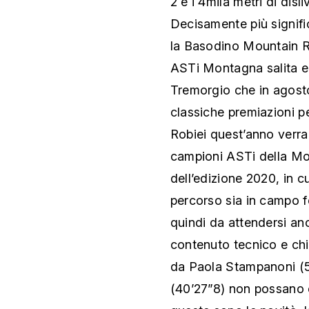
2 e i 4mila metri di disli
Decisamente più signific
la Basodino Mountain Ru
ASTi Montagna salita e v
Tremorgio che in agosto
classiche premiazioni pe
Robiei quest’anno verran
campioni ASTi della Mont
dell’edizione 2020, in c
percorso sia in campo f
quindi da attendersi an
contenuto tecnico e chis
da Paola Stampanoni (5
(40’27”8) non possano e