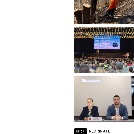
laR+
PEDRINATE