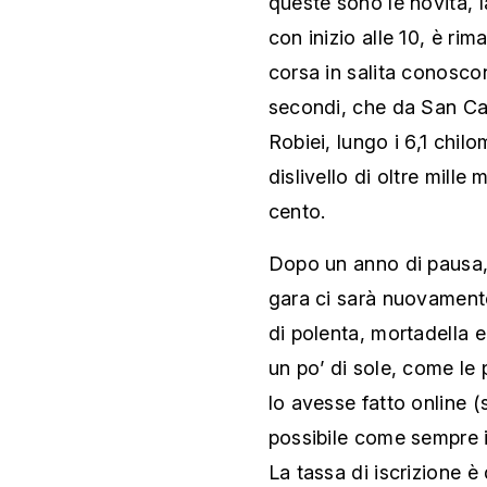
queste sono le novità, 
con inizio alle 10, è rim
corsa in salita conosc
secondi, che da San Car
Robiei, lungo i 6,1 chil
dislivello di oltre mille
cento.
Dopo un anno di pausa, 
gara ci sarà nuovamente 
di polenta, mortadella 
un po’ di sole, come le 
lo avesse fatto online 
possibile come sempre isc
La tassa di iscrizione è 