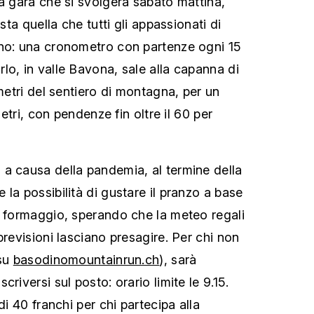
la gara che si svolgerà sabato mattina,
asta quella che tutti gli appassionati di
ono: una cronometro con partenze ogni 15
lo, in valle Bavona, sale alla capanna di
ometri del sentiero di montagna, per un
 metri, con pendenze fin oltre il 60 per
a causa della pandemia, al termine della
la possibilità di gustare il pranzo a base
e formaggio, sperando che la meteo regali
previsioni lasciano presagire. Per chi non
(su
basodinomountainrun.ch
), sarà
riversi sul posto: orario limite le 9.15.
di 40 franchi per chi partecipa alla