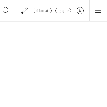
abbonati
epaper