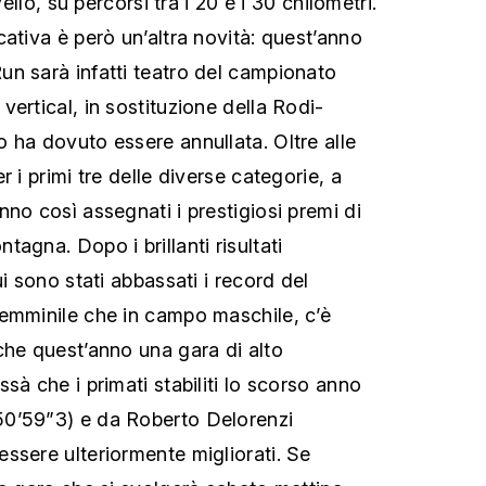
vello, su percorsi tra i 20 e i 30 chilometri.
ativa è però un’altra novità: quest’anno
n sarà infatti teatro del campionato
ertical, in sostituzione della Rodi-
 ha dovuto essere annullata. Oltre alle
r i primi tre delle diverse categorie, a
no così assegnati i prestigiosi premi di
agna. Dopo i brillanti risultati
ui sono stati abbassati i record del
emminile che in campo maschile, c’è
che quest’anno una gara di alto
sà che i primati stabiliti lo scorso anno
0’59”3) e da Roberto Delorenzi
ssere ulteriormente migliorati. Se