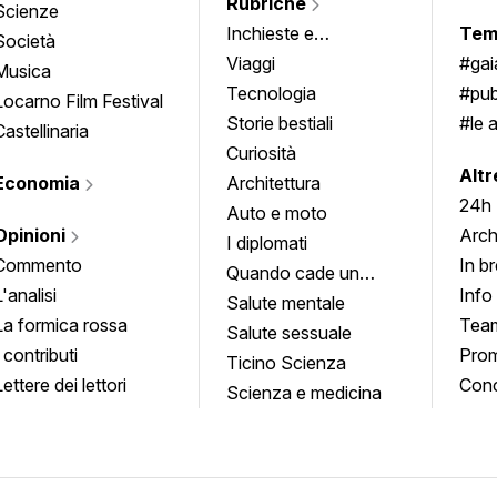
Rubriche
Scienze
Inchieste e
Tem
Società
approfondimenti
Viaggi
#ga
Musica
Tecnologia
#pub
Locarno Film Festival
Storie bestiali
#le 
Castellinaria
Curiosità
info
Altr
Economia
Architettura
24h
Auto e moto
Opinioni
Arch
I diplomati
Commento
In b
Quando cade un
L'analisi
Info
quadro
Salute mentale
La formica rossa
Tea
Salute sessuale
I contributi
Prom
Ticino Scienza
Lettere dei lettori
Conc
Scienza e medicina