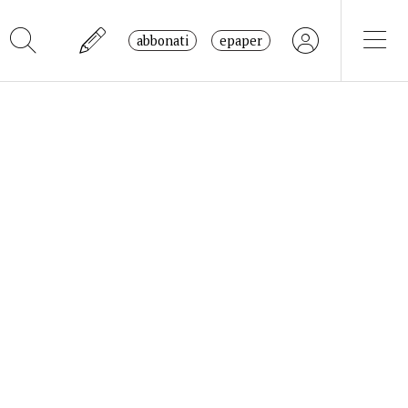
abbonati
epaper