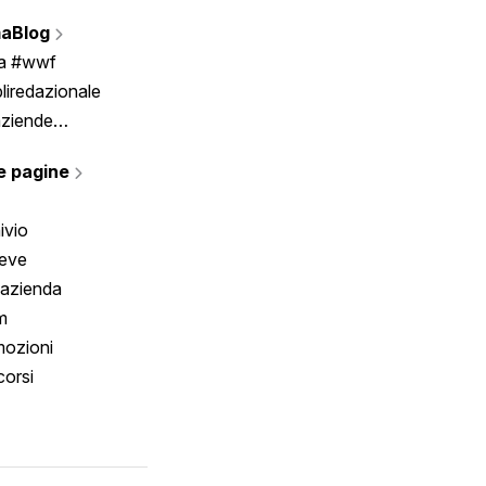
Vignette
aBlog
Scrivici
ia #wwf
liredazionale
aziende
rmano
e pagine
ivio
reve
 azienda
m
ozioni
orsi