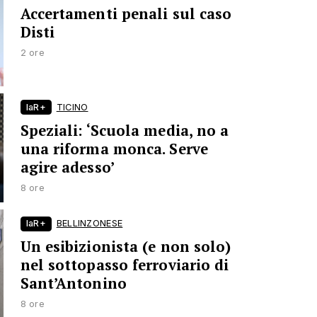
Accertamenti penali sul caso
Disti
2 ore
laR+
TICINO
Speziali: ‘Scuola media, no a
una riforma monca. Serve
agire adesso’
8 ore
laR+
BELLINZONESE
Un esibizionista (e non solo)
nel sottopasso ferroviario di
Sant’Antonino
8 ore