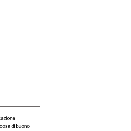
cazione
Tombola
cosa di buono
Fumetto