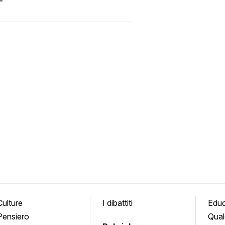
Culture
I dibattiti
Edu
Pensiero
Qual