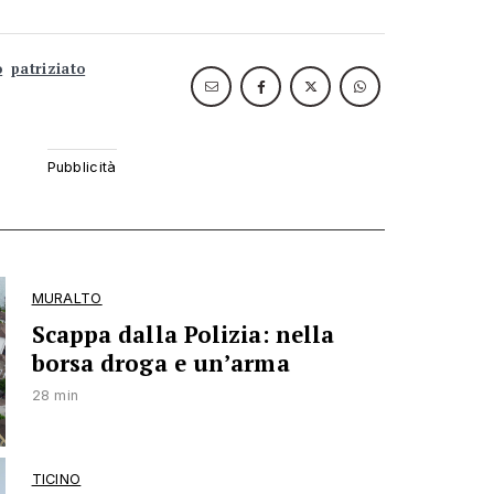
o
patriziato
MURALTO
Scappa dalla Polizia: nella
borsa droga e un’arma
28 min
TICINO