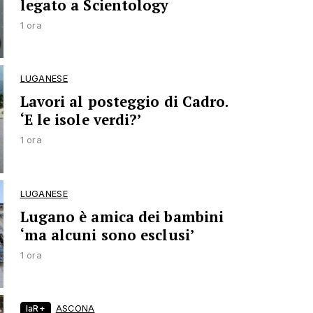
legato a Scientology
1 ora
LUGANESE
Lavori al posteggio di Cadro.
‘E le isole verdi?’
1 ora
LUGANESE
Lugano è amica dei bambini
‘ma alcuni sono esclusi’
1 ora
laR+
ASCONA