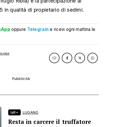
gio Ribia) e la partecipazione al
in qualità di propietario di sedimi.
sApp
oppure
Telegram
e ricevi ogni mattina le
rnone
laR+
LUGANO
Resta in carcere il truffatore