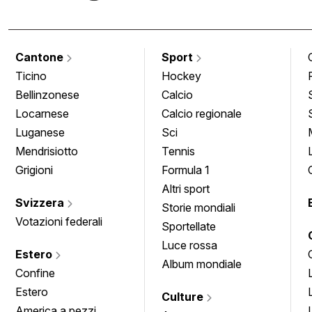
Cantone
Sport
Ticino
Hockey
Bellinzonese
Calcio
Locarnese
Calcio regionale
Luganese
Sci
Mendrisiotto
Tennis
Grigioni
Formula 1
Altri sport
Svizzera
Storie mondiali
Votazioni federali
Sportellate
Luce rossa
Estero
Album mondiale
Confine
Estero
Culture
America a pezzi