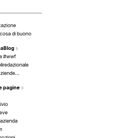
cazione
Tombola
cosa di buono
Fumetto
Vignette
aBlog
Scrivici
ia #wwf
liredazionale
aziende
rmano
e pagine
ivio
reve
 azienda
m
ozioni