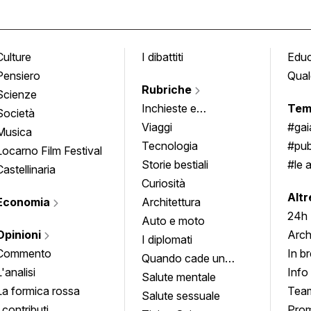
Culture
I dibattiti
Edu
Pensiero
Qual
Rubriche
Scienze
Inchieste e
Tem
Società
approfondimenti
Viaggi
#ga
Musica
Tecnologia
#pub
Locarno Film Festival
Storie bestiali
#le 
Castellinaria
Curiosità
info
Altr
Economia
Architettura
24h
Auto e moto
Opinioni
Arch
I diplomati
Commento
In b
Quando cade un
L'analisi
Info
quadro
Salute mentale
La formica rossa
Tea
Salute sessuale
I contributi
Prom