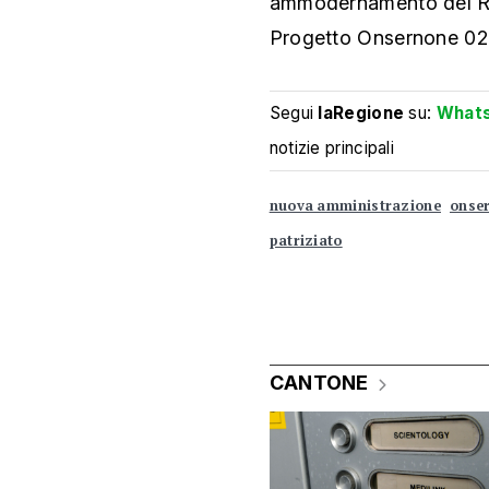
ammodernamento del Rifu
Progetto Onsernone 025 
Segui
laRegione
su:
What
notizie principali
nuova amministrazione
onse
patriziato
CANTONE