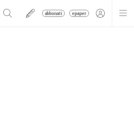
abbonati
epaper