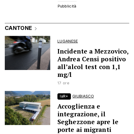
CANTONE
LUGANESE
Incidente a Mezzovico,
Andrea Censi positivo
all’alcol test con 1,1
mg/l
17 ore
laR+
GIUBIASCO
Accoglienza e
integrazione, il
Seghezzone apre le
porte ai migranti