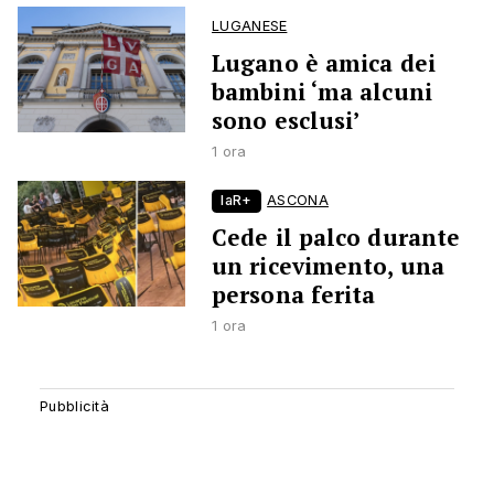
LUGANESE
Lugano è amica dei
bambini ‘ma alcuni
sono esclusi’
1 ora
laR+
ASCONA
Cede il palco durante
un ricevimento, una
persona ferita
1 ora