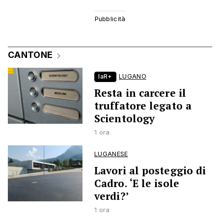
CANTONE
laR+
LUGANO
Resta in carcere il
truffatore legato a
Scientology
1 ora
LUGANESE
Lavori al posteggio di
Cadro. ‘E le isole
verdi?’
1 ora