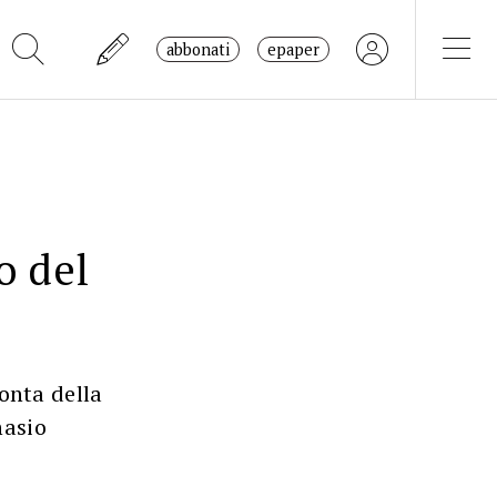
abbonati
epaper
o del
onta della
nasio