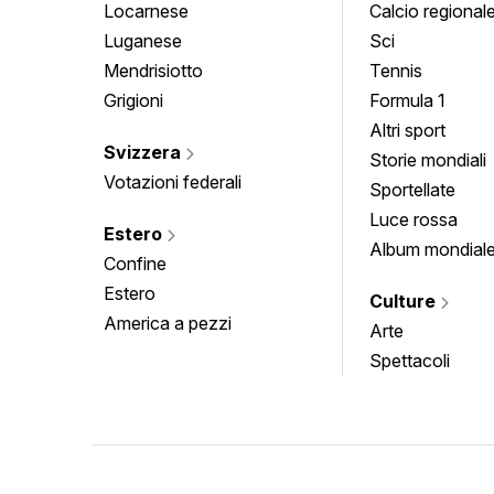
Locarnese
Calcio regional
Luganese
Sci
Mendrisiotto
Tennis
Grigioni
Formula 1
Altri sport
Svizzera
Storie mondiali
Votazioni federali
Sportellate
Luce rossa
Estero
Album mondial
Confine
Estero
Culture
America a pezzi
Arte
Spettacoli