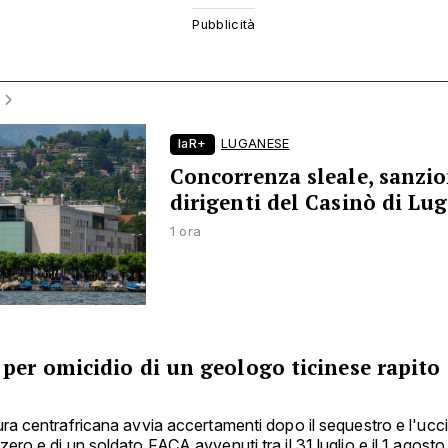
laR+
LUGANESE
Concorrenza sleale, sanzio
dirigenti del Casinò di Lu
1 ora
per omicidio di un geologo ticinese rapito 
ra centrafricana avvia accertamenti dopo il sequestro e l'ucci
ero e di un soldato FACA avvenuti tra il 31 luglio e il 1 agosto