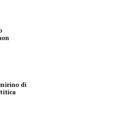
o
 non
mirino di
titica