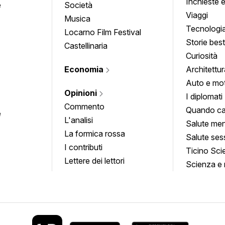
Inchieste 
e
Società
approfond
Viaggi
Musica
Tecnologi
Locarno Film Festival
Storie besti
Castellinaria
Curiosità
Economia
Architettur
Auto e mo
Opinioni
I diplomati
Commento
Quando ca
e
L'analisi
Salute men
La formica rossa
Salute ses
I contributi
Ticino Sci
Lettere dei lettori
Scienza e 