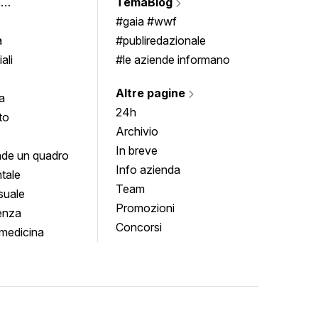
e
TemaBlog
Scrivi
imenti
#gaia #wwf
a
#publiredazionale
ali
#le aziende informano
Altre pagine
a
24h
to
Archivio
In breve
de un quadro
Info azienda
tale
Team
suale
Promozioni
enza
Concorsi
medicina