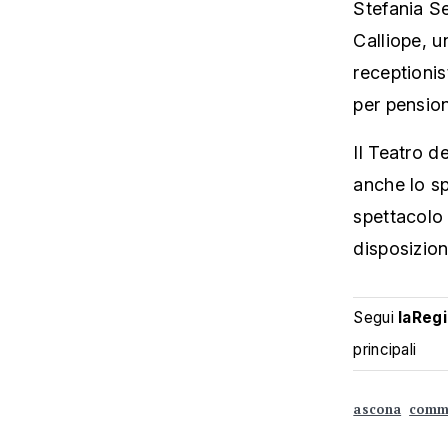
Stefania Se
Calliope, u
receptionis
per pensiona
Il Teatro d
anche lo sp
spettacolo 
disposizion
Segui
laReg
principali
ascona
comm