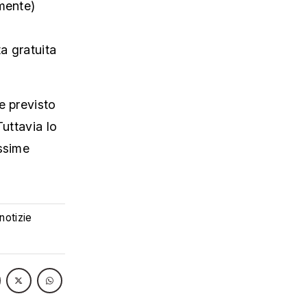
amente)
a gratuita
e previsto
Tuttavia lo
ossime
 notizie