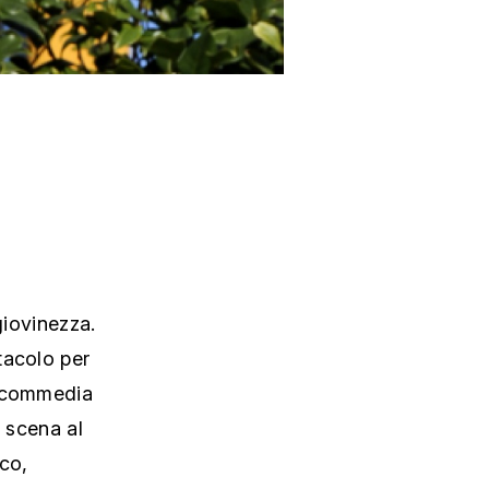
giovinezza.
tacolo per
a commedia
n scena al
lco,