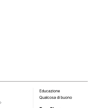
Educazione
Tomb
Qualcosa di buono
Fumet
Vigne