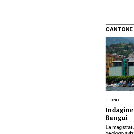
CANTONE
TICINO
Indagine 
Bangui
La magistratu
geologo svizz