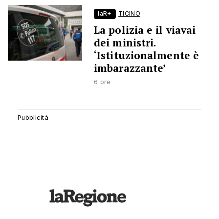
laR+
TICINO
La polizia e il viavai
dei ministri.
‘Istituzionalmente è
imbarazzante’
6 ore