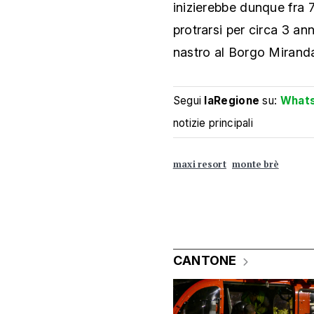
inizierebbe dunque fra 
protrarsi per circa 3 an
nastro al Borgo Miranda 
Segui
laRegione
su:
What
notizie principali
maxi resort
monte brè
CANTONE