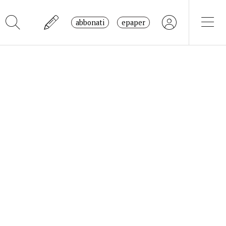
abbonati
epaper