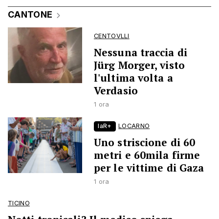
CANTONE
CENTOVLLI
Nessuna traccia di
Jürg Morger, visto
l'ultima volta a
Verdasio
1 ora
laR+
LOCARNO
Uno striscione di 60
metri e 60mila firme
per le vittime di Gaza
1 ora
TICINO