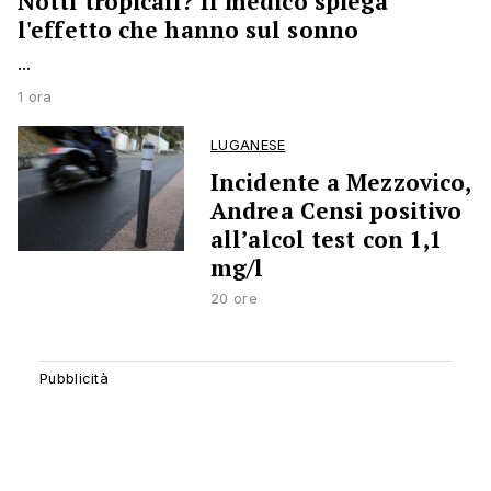
Notti tropicali? Il medico spiega
l'effetto che hanno sul sonno
...
1 ora
LUGANESE
Incidente a Mezzovico,
Andrea Censi positivo
all’alcol test con 1,1
mg/l
20 ore