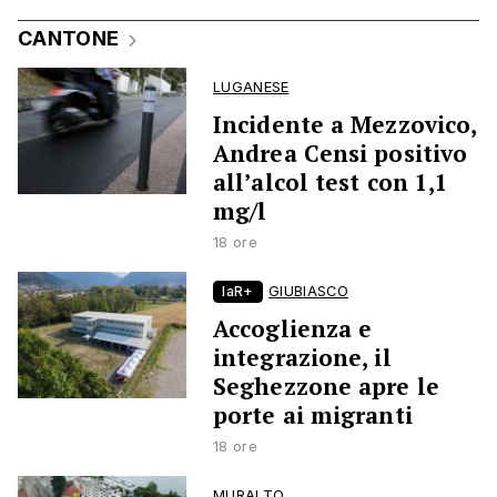
CANTONE
LUGANESE
Incidente a Mezzovico,
Andrea Censi positivo
all’alcol test con 1,1
mg/l
18 ore
laR+
GIUBIASCO
Accoglienza e
integrazione, il
Seghezzone apre le
porte ai migranti
18 ore
MURALTO