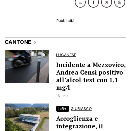
CANTONE
LUGANESE
Incidente a Mezzovico,
Andrea Censi positivo
all’alcol test con 1,1
mg/l
16 ore
laR+
GIUBIASCO
Accoglienza e
integrazione, il